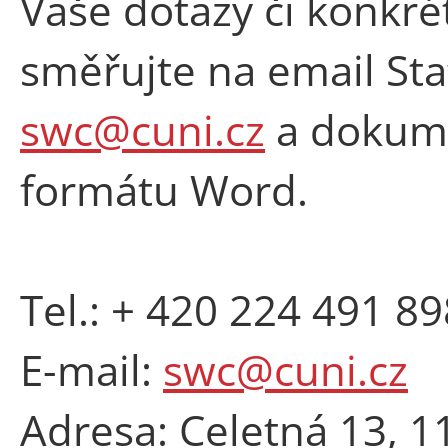
Vaše dotazy či konkré
směřujte na email St
swc@cuni.cz
a dokume
formátu Word.
Tel.: + 420 224 491 89
E-mail:
swc@cuni.cz
Adresa: Celetná 13, 1