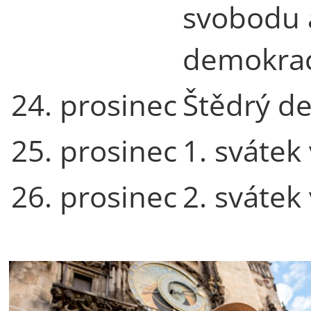
svobodu 
demokrac
24. prosinec
Štědrý d
25. prosinec
1. svátek
26. prosinec
2. svátek