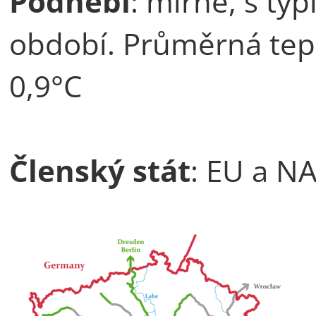
Podnebí
: mírné, s ty
období. Průměrná tepl
0,9°C
Členský stát
: EU a N