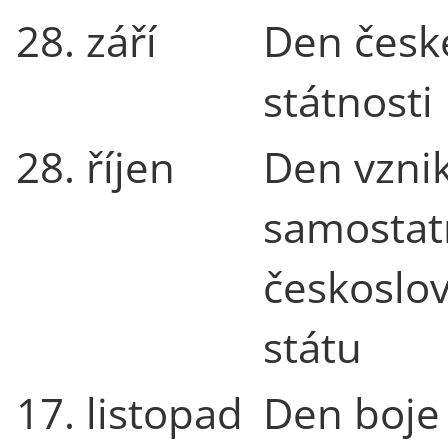
28. září
Den česk
státnosti
28. říjen
Den vzni
samosta
českoslo
státu
17. listopad
Den boje