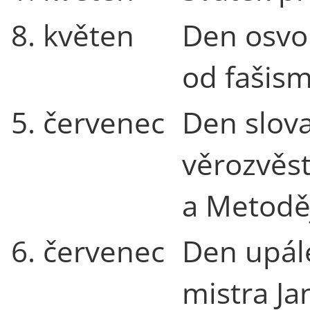
8. květen
Den osvo
od fašis
5. červenec
Den slov
věrozvěst
a Metodě
6. červenec
Den upál
mistra J