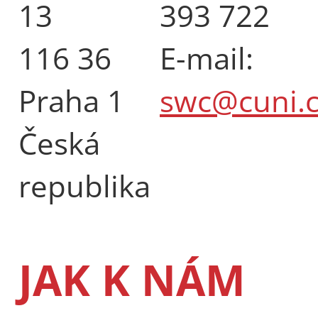
13
393 722
116 36
E-mail:
Praha 1
swc@cuni.c
Česká
republika
JAK K NÁM