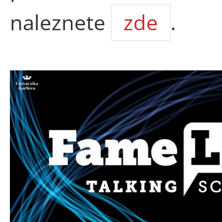
naleznete
zde
.